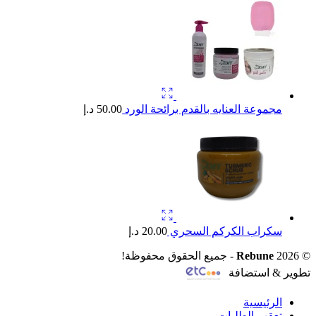
مجموعة العنايه بالقدم برائحة الورد
50.00
د.إ
سكراب الكركم السحري
20.00
د.إ
© 2026
Rebune
- جميع الحقوق محفوظة!
تطوير & استضافة
الرئيسية
تعقب الطلبات