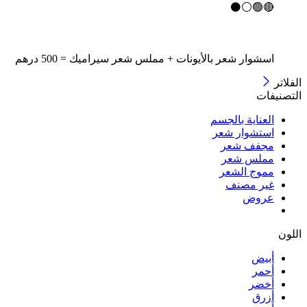
🔴🟢⚪⚫
اسشوار
شعر بالأيونات + مملس شعر سيراميك = 500 درهم
الفلاتر
التصنيفات
العناية بالجسم
استشوار شعر
مجفف شعر
مملس شعر
مموج الشعر
غير مصنف
عروض
اللون
أبيض
أحمر
أخضر
أزرق