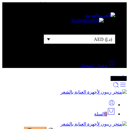
شحن مجاني للطلبات التي قيمتها 500 درهم أو أكثر
العربية
English
(د.إ) AED
دخول / تسجيل
0
السلة