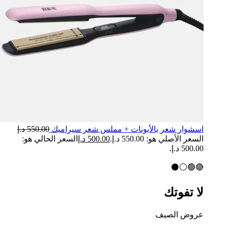
اسشوار شعر بالأيونات + مملس شعر سيراميك
550.00
د.إ
السعر الأصلي هو: 550.00 د.إ.
500.00
د.إ
السعر الحالي هو:
500.00 د.إ.
🔴🟢⚪⚫
لا
ت
فوتك
عروض الصيف