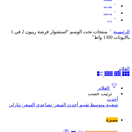
مملس شعر
مموج الشعر
عروض
الرئيسية
منتجات تحت الوسم “استشوار فرشة ريبون 2 في 1
بالايونات 1300 واط”
الفلاتر
الفلاتر
ترتيب حسب
أحدث
شعبية
متوسط ​​تقييم
أحدث
السعر: تصاعدي
السعر: تنازلي
مميزة