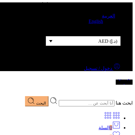
شحن مجاني للطلبات التي قيمتها 500 درهم أو أكثر
العربية
English
(د.إ) AED
دخول / تسجيل
ابحث هنا
البحث
0
السلة