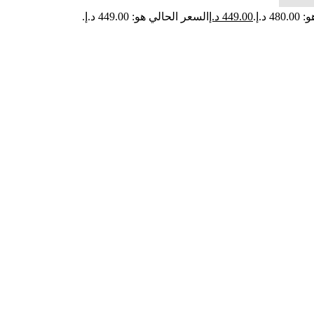
د.إ.
449.00
د.إ
السعر الحالي هو: 449.00 د.إ.