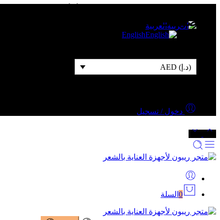
شحن مجاني للطلبات التي قيمتها 500 درهم أو أكثر
التصنيفات
العربية
English
(د.إ) AED
دخول / تسجيل
0
السلة