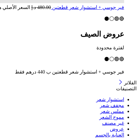
فير جوسي + استشوار شعر قطعتين
480.00
د.إ
السعر الأصلي هو: 480.00 
🔴🟢⚪⚫
عروض الصيف
لفترة محدودة
🔴🟢⚪⚫
فير جوسي
+ استشوار شعر قطعتين
ب 440 درهم فقط
الفلاتر
التصنيفات
استشوار شعر
مجفف شعر
مملس شعر
مموج الشعر
غير مصنف
عروض
العناية بالجسم