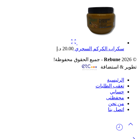
سكراب الكركم السحري
20.00
د.إ
© 2026
Rebune
- جميع الحقوق محفوظة!
تطوير & استضافة
الرئيسية
تعقب الطلبات
حسابي
محفظتى
من نحن
اتصل بنا