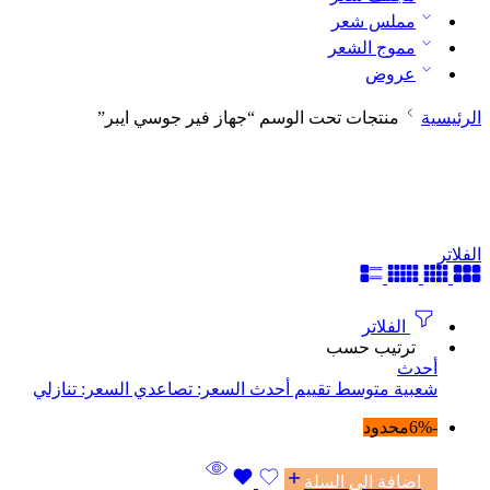
مملس شعر
مموج الشعر
عروض
الرئيسية
منتجات تحت الوسم “جهاز فير جوسي ايبر”
الفلاتر
الفلاتر
ترتيب حسب
أحدث
شعبية
متوسط ​​تقييم
أحدث
السعر: تصاعدي
السعر: تنازلي
-6%
محدود
اضافة الى السلة