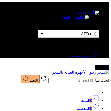
شحن مجاني للطلبات التي قيمتها 500 درهم أو أكثر
العربية
English
(د.إ) AED
دخول / تسجيل
ابحث هنا
البحث
0
السلة
0
المفضلة