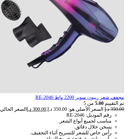
مجفف شعر ريبون سوبر 2200 واط RE-2046
تم التقييم
5.00
من 5
350.00
د.إ
السعر الأصلي هو: 350.00 د.إ.
300.00
د.إ
السعر الحالي هو: 00.00
رقم الموديل: RE-2046
مناسب لجميع أنواع الشعر.
يسخن خلال دقائق.
رأس خاص للشعر للتسريح أثناء التجفيف.
رأسين لتضييق فتحة خروج الهواء.