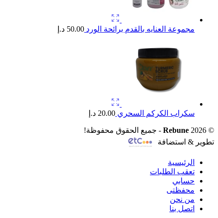
مجموعة العنايه بالقدم برائحة الورد
50.00
د.إ
سكراب الكركم السحري
20.00
د.إ
© 2026
Rebune
- جميع الحقوق محفوظة!
تطوير & استضافة
الرئيسية
تعقب الطلبات
حسابي
محفظتى
من نحن
اتصل بنا