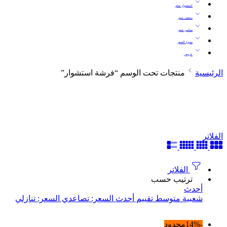
استشوار شعر
مجفف شعر
مملس شعر
مموج الشعر
عروض
الرئيسية
منتجات تحت الوسم “فرشة استشوار”
الفلاتر
الفلاتر
ترتيب حسب
أحدث
شعبية
متوسط ​​تقييم
أحدث
السعر: تصاعدي
السعر: تنازلي
-14%
محدود