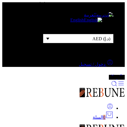
شحن مجاني للطلبات التي قيمتها 500 درهم أو أكثر
التصنيفات
العربية
English
(د.إ) AED
دخول / تسجيل
0
السلة