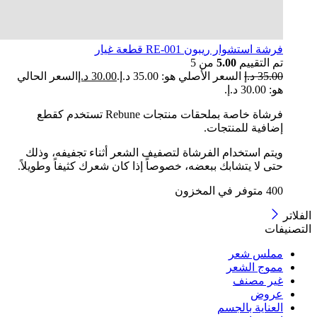
فرشة استشوار ريبون RE-001 قطعة غيار
تم التقييم
5.00
من 5
35.00
د.إ
السعر الأصلي هو: 35.00 د.إ.
30.00
د.إ
السعر الحالي
هو: 30.00 د.إ.
فرشاة خاصة بملحقات منتجات Rebune تستخدم كقطع
إضافية للمنتجات.
ويتم استخدام الفرشاة لتصفيف الشعر أثناء تجفيفه، وذلك
حتى لا يتشابك ببعضه، خصوصاً إذا كان شعرك كثيفاً وطويلاً.
400 متوفر في المخزون
الفلاتر
التصنيفات
مملس شعر
مموج الشعر
غير مصنف
عروض
العناية بالجسم