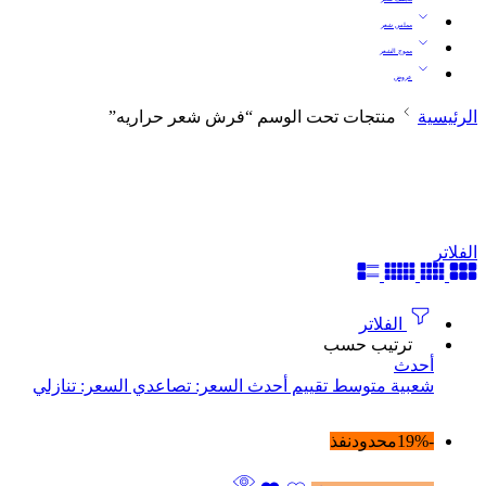
مملس شعر
مموج الشعر
عروض
الرئيسية
منتجات تحت الوسم “فرش شعر حراريه”
الفلاتر
الفلاتر
ترتيب حسب
أحدث
شعبية
متوسط ​​تقييم
أحدث
السعر: تصاعدي
السعر: تنازلي
-19%
محدود
نفذ