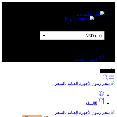
شحن مجاني للطلبات التي قيمتها 500 درهم أو أكثر
العربية
English
(د.إ) AED
دخول / تسجيل
0
السلة