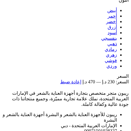
اللون
أبيض
أحمر
أخضر
أزرق
أسود
بنفسجي
ذهبي
رمادي
زهري
فوشي
وردي
السعر
السعر:
230 د.إ
—
470 د.إ
إعادة ضبط
ريبون متجر متخصص بتجارة أجهزة العناية بالشعر في الإمارات
العربية المتحدة، نملك علامة تجارية مميّزة، وجميع منتجاتنا ذات
جودة عالية وكفالة كاملة.
ريبون للأجهزة العناية بالشعر و البشرة أجهزة العناية بالشعر و
البشرة
الإمارات العربية المتحدة - دبي
00971501928327