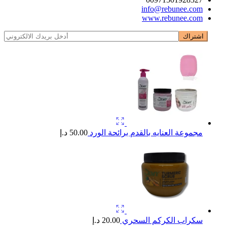
info@rebunee.com
www.rebunee.com
مجموعة العنايه بالقدم برائحة الورد
50.00
د.إ
سكراب الكركم السحري
20.00
د.إ