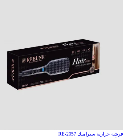
فرشة حرارية سيراميك RE-2057