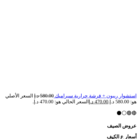
استشوار ريبون + فرشة حرارية سيراميك
580.00
د.إ
السعر الأصلي
هو: 580.00 د.إ.
470.00
د.إ
السعر الحالي هو: 470.00 د.إ.
🔴🟢⚪⚫
عروض الصيف
أسعار ع الكيف