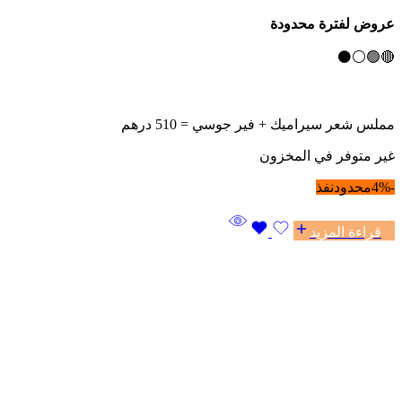
عروض لفترة محدودة
🔴🟢⚪⚫
مملس شعر سيراميك + فير جوسي = 510 درهم
غير متوفر في المخزون
-4%
محدود
نفذ
قراءة المزيد