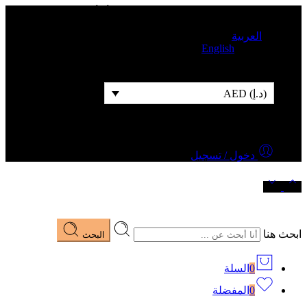
شحن مجاني للطلبات التي قيمتها 500 درهم أو أكثر
العربية
English
(د.إ) AED
دخول / تسجيل
ابحث هنا
البحث
0
السلة
0
المفضلة