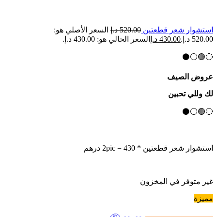
استشوار شعر قطعتين
520.00
د.إ
السعر الأصلي هو:
520.00 د.إ.
430.00
د.إ
السعر الحالي هو: 430.00 د.إ.
🔴🟢⚪⚫
عروض الصيف
لك وللي تحبين
🔴🟢⚪⚫
استشوار شعر قطعتين *
= 430 درهم
pic
2
غير متوفر في المخزون
مميزة