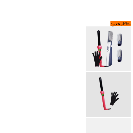
-6%
محدود