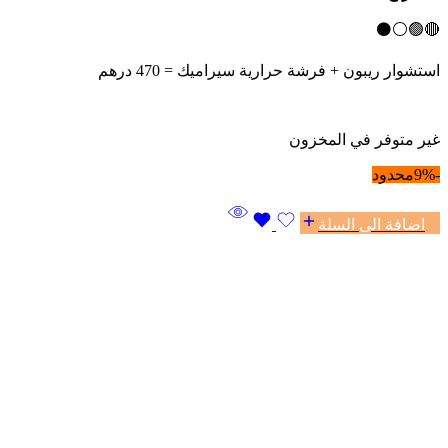
🔴🟢⚪⚫
استشوار
ريبون
+ فرشة حرارية سيراميك = 470 درهم
غير متوفر في المخزون
-9%
محدود
اضافة الى السلة