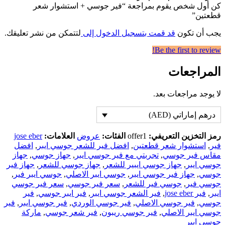
كن أول شخص يقوم بمراجعة “فير جوسي + استشوار شعر
قطعتين”
يجب أن تكون
قد قمت بتسجيل الدخول إلى
لتتمكن من نشر تعليقك.
Be the first to review!
المراجعات
لا يوجد مراجعات بعد.
درهم إماراتي (AED)
رمز التخزين التعريفي:
offer1
الفئات:
عروض
العلامات:
jose eber
فير
,
استشوار شعر قطعتين
,
افضل فير للشعر جوسي ايبر
,
افضل
مقاس فير جوسي
,
تجربتي مع فير جوسي ايبر
,
جهاز جوسي
,
جهاز
جوسي ايبر
,
جهاز جوسي ايبير للشعر
,
جهاز جوسي للشعر
,
جهاز فير
جوسي
,
جهاز فير جوسي ايبر
,
جوسي ايبر الاصلي
,
جوسي ايبر فير
,
جوسي فير
,
جوسي فير للشعر
,
سعر فير جوسي
,
سعر فير جوسي
ايبر
,
فير jose eber
,
فير الشعر جوسي ايبر
,
فير ايبر جوسي
,
فير
جوسي
,
فير جوسي الاصلي
,
فير جوسي الوردي
,
فير جوسي ايبر
,
فير
جوسي ايبر الاصلي
,
فير جوسي ريبون
,
فير شعر جوسي
,
ماركة
جوسي ايبر