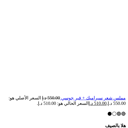
مملس شعر سيراميك + فير جوسي
550.00
د.إ
السعر الأصلي هو:
550.00 د.إ.
510.00
د.إ
السعر الحالي هو: 510.00 د.إ.
🔴🟢⚪⚫
هلا بالصيف