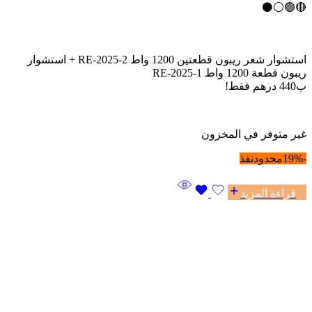
🔴🟢⚪⚫
استشوار شعر ريبون قطعتين 1200 واط RE-2025-2 + استشوار
ريبون قطعة 1200 واط RE-2025-1
ب440 درهم فقط!
غير متوفر في المخزون
-19%
محدود
نفذ
قراءة المزيد